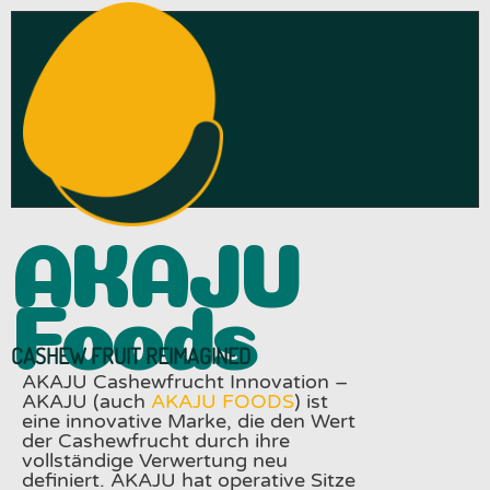
AKAJU
Foods
CASHEW FRUIT REIMAGINED
AKAJU Cashewfrucht Innovation –
AKAJU Foods Cashewfrucht Innovation
AKAJU (auch
AKAJU FOODS
) ist
eine innovative Marke, die den Wert
der Cashewfrucht durch ihre
vollständige Verwertung neu
definiert. AKAJU hat operative Sitze